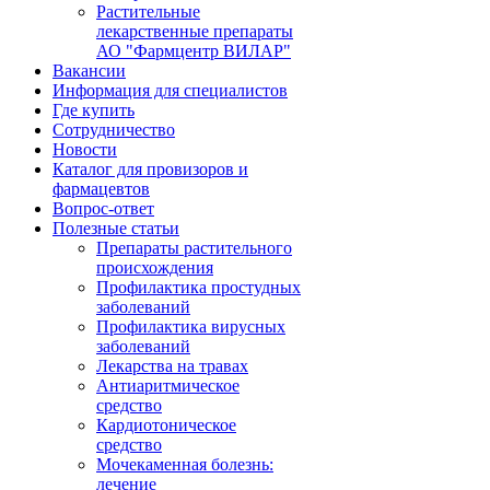
Растительные
лекарственные препараты
АО "Фармцентр ВИЛАР"
Вакансии
Информация для специалистов
Где купить
Сотрудничество
Новости
Каталог для провизоров и
фармацевтов
Вопрос-ответ
Полезные статьи
Препараты растительного
происхождения
Профилактика простудных
заболеваний
Профилактика вирусных
заболеваний
Лекарства на травах
Антиаритмическое
средство
Кардиотоническое
средство
Мочекаменная болезнь:
лечение